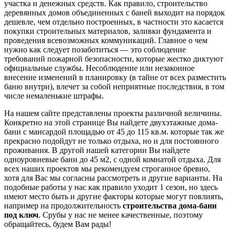
участка и денежных средств. Как правило, строительство
деревянных домов объединенных с баней выходит на порядок
дешевле, чем отдельно построенных, в частности это касается
покупки строительных материалов, заливки фундамента и
проведения всевозможных коммуникаций. Главное о чем
нужно как следует позаботиться — это соблюдение
требований пожарной безопасности, которые жестко диктуют
официальные службы. Несоблюдение или незаконное
внесение изменений в планировку (в тайне от всех разместить
баню внутри), влечет за собой неприятные последствия, в том
числе немаленькие штрафы.
На нашем сайте представлены проекты различной величины.
Конкретно на этой странице Вы найдете двухэтажные дома-
бани с мансардой площадью от 45 до 115 кв.м. которые так же
прекрасно подойдут не только отдыха, но и для постоянного
проживания. В другой нашей категории Вы найдете
одноуровневые бани до 45 м2, с одной комнатой отдыха. Для
всех наших проектов мы рекомендуем строганное бревно,
хотя для Вас мы согласны рассмотреть и другие варианты. На
подобные работы у нас как правило уходит 1 сезон, но здесь
имеют место быть и другие факторы которые могут повлиять,
например на продолжительность
строительства дома-бани
под ключ
. Срубы у нас не менее качественные, поэтому
обращайтесь, будем Вам рады!