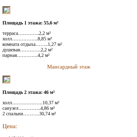
Площадь 1 этажа: 55,6 м²
терраса………….2,2 м²
холл…………….8,85 м²
комната отдыха……..1,27 м²
душевая………….2,2 м²
парная………….4,2 м²
Мансардный этаж
Площадь 2 этажа: 46 м²
холл……………….10,37 м²
санузел…………..4,86 м²
2 спальни……….30,74 м²
Цена: