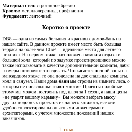
Материал стен:
строганное бревно
Кровля:
металлочерепица, профнастил
Фундамент:
ленточный
Коротко о проекте
DB8 — одна из самых больших и красивых домов-бань на
нашем сайте. В данном проекте имеет место быть большая
терраса на более чем 10 м² — идеальное место для летнего
пикника. На первом этаже расположена комната отдыха и
большой холл, который по задумке проектировщиков можно
также использовать в качестве дополнительной комнаты, дабы
размеры позволяют это сделать. Что касается ночной зоны на
мансардном этаже, то она поделена на две спальные комнаты,
холл и санузел. Наши
дома-бани
мы строим из зимнего леса, о
котором не понаслышке знают многие. Проекты подобные
этому мы можем построить под ключ за 1 сезон, а наши цены
«не ударят вашему карману». Вы можете выбрать массу
других подобных проектов из нашего каталога, все они
удобно спроектированы опытными инженерами и
архитекторами, с учетом множества пожеланий наших
заказчиков.
1 этаж