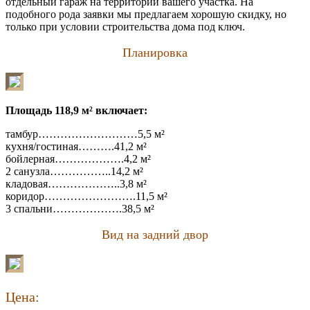
отдельный гараж на территории вашего участка. На
подобного рода заявки мы предлагаем хорошую скидку, но
только при условии строительства дома под ключ.
Планировка
Площадь 118,9 м² включает:
тамбур………………………5,5 м²
кухня/гостиная……….41,2 м²
бойлерная……………….4,2 м²
2 санузла……………..14,2 м²
кладовая………………..3,8 м²
коридор…………………….11,5 м²
3 спальни……………….38,5 м²
Вид на задний двор
Цена: