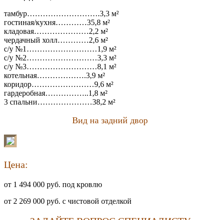
тамбур……………………….3,3 м²
гостиная/кухня…………35,8 м²
кладовая…………………2,2 м²
чердачный холл…………2,6 м²
с/у №1………………………1,9 м²
с/у №2………………………3,3 м²
с/у №3………………………8,1 м²
котельная……………….3,9 м²
коридор……………………9,6 м²
гардеробная……………..1,8 м²
3 спальни…………………38,2 м²
Вид на задний двор
Цена:
от 1 494 000 руб. под кровлю
от 2 269 000 руб. с чистовой отделкой