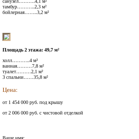
санузел……….4,1 м²
тамбур………..2,3 м²
бойлерная……..3,2 м²
Площадь 2 этажа: 49,7 м²
холл………..4 м²
ванная………7,8 м²
туалет………2,1 м²
3 спальни……35,8 м²
Цена:
от 1 454 000 руб. под крышу
от 2 006 000 руб. с чистовой отделкой
Ваше имя: