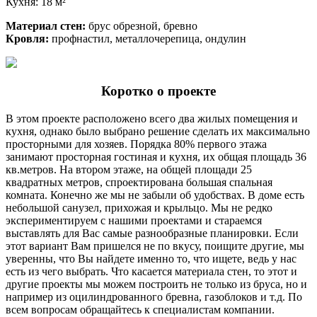
Кухня: 18 м²
Материал стен:
брус обрезной, бревно
Кровля:
профнастил, металлочерепица, ондулин
Коротко о проекте
В этом проекте расположено всего два жилых помещения и
кухня, однако было выбрано решение сделать их максимально
просторными для хозяев. Порядка 80% первого этажа
занимают просторная гостиная и кухня, их общая площадь 36
кв.метров. На втором этаже, на общей площади 25
квадратных метров, спроектирована большая спальная
комната. Конечно же мы не забыли об удобствах. В доме есть
небольшой санузел, прихожая и крыльцо. Мы не редко
экспериментируем с нашими проектами и стараемся
выставлять для Вас самые разнообразные планировки. Если
этот вариант Вам пришелся не по вкусу, поищите другие, мы
уверенны, что Вы найдете именно то, что ищете, ведь у нас
есть из чего выбрать. Что касается материала стен, то этот и
другие проекты мы можем построить не только из бруса, но и
например из оцилиндрованного бревна, газоблоков и т.д. По
всем вопросам обращайтесь к специалистам компании.