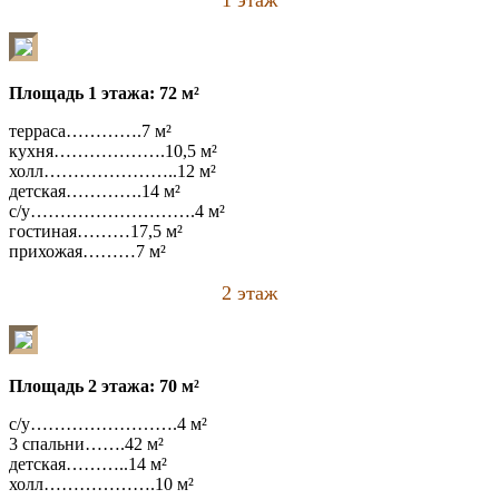
Площадь 1 этажа: 72 м²
терраса………….7 м²
кухня……………….10,5 м²
холл…………………..12 м²
детская………….14 м²
с/у……………………….4 м²
гостиная………17,5 м²
прихожая………7 м²
2 этаж
Площадь 2 этажа: 70 м²
с/у…………………….4 м²
3 спальни…….42 м²
детская………..14 м²
холл……………….10 м²